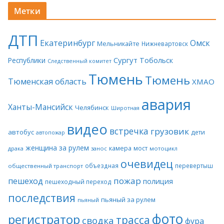
Метки
ДТП
Екатеринбург
Омск
Мельникайте
Нижневартовск
Сургут
Тобольск
Республики
Следственный комитет
Тюмень
Тюмень
Тюменская область
ХМАО
авария
Ханты-Мансийск
Челябинск
Широтная
видео
встречка
грузовик
автобус
дети
автопожар
женщина за рулем
камера
мост
драка
занос
мотоцикл
очевидец
объездная
перевертыш
общественный транспорт
пожар
пешеход
полиция
пешеходный переход
последствия
пьяный за рулем
пьяный
фото
регистратор
трасса
сводка
фура