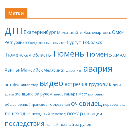
Метки
ДТП
Екатеринбург
Омск
Мельникайте
Нижневартовск
Сургут
Тобольск
Республики
Следственный комитет
Тюмень
Тюмень
Тюменская область
ХМАО
авария
Ханты-Мансийск
Челябинск
Широтная
видео
встречка
грузовик
автобус
дети
автопожар
женщина за рулем
камера
мост
драка
занос
мотоцикл
очевидец
объездная
перевертыш
общественный транспорт
пожар
пешеход
полиция
пешеходный переход
последствия
пьяный за рулем
пьяный