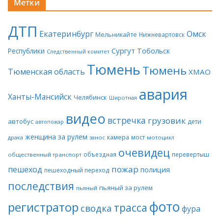
Метки
ДТП
Екатеринбург
Омск
Мельникайте
Нижневартовск
Сургут
Тобольск
Республики
Следственный комитет
Тюмень
Тюмень
Тюменская область
ХМАО
авария
Ханты-Мансийск
Челябинск
Широтная
видео
встречка
грузовик
автобус
дети
автопожар
женщина за рулем
камера
мост
драка
занос
мотоцикл
очевидец
объездная
перевертыш
общественный транспорт
пожар
пешеход
полиция
пешеходный переход
последствия
пьяный за рулем
пьяный
фото
регистратор
трасса
сводка
фура