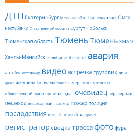
ДТП
Екатеринбург
Омск
Мельникайте
Нижневартовск
Сургут
Тобольск
Республики
Следственный комитет
Тюмень
Тюмень
Тюменская область
ХМАО
авария
Ханты-Мансийск
Челябинск
Широтная
видео
встречка
грузовик
автобус
дети
автопожар
женщина за рулем
камера
мост
драка
занос
мотоцикл
очевидец
объездная
перевертыш
общественный транспорт
пожар
пешеход
полиция
пешеходный переход
последствия
пьяный за рулем
пьяный
фото
регистратор
трасса
сводка
фура