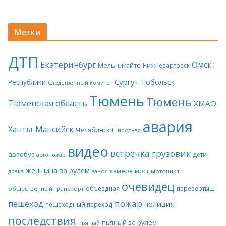
Метки
ДТП
Екатеринбург
Омск
Мельникайте
Нижневартовск
Сургут
Тобольск
Республики
Следственный комитет
Тюмень
Тюмень
Тюменская область
ХМАО
авария
Ханты-Мансийск
Челябинск
Широтная
видео
встречка
грузовик
автобус
дети
автопожар
женщина за рулем
камера
мост
драка
занос
мотоцикл
очевидец
объездная
перевертыш
общественный транспорт
пожар
пешеход
полиция
пешеходный переход
последствия
пьяный за рулем
пьяный