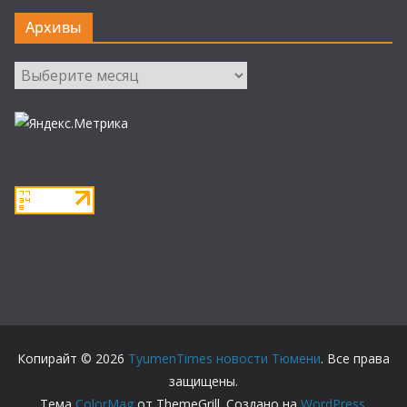
Архивы
Архивы
Копирайт © 2026
TyumenTimes новости Тюмени
. Все права
защищены.
Тема
ColorMag
от ThemeGrill. Создано на
WordPress
.