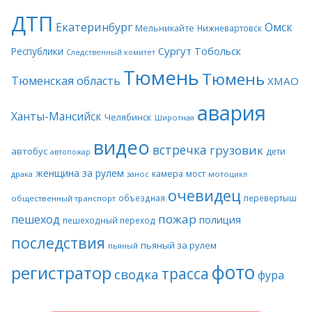
ДТП
Екатеринбург
Омск
Мельникайте
Нижневартовск
Сургут
Тобольск
Республики
Следственный комитет
Тюмень
Тюмень
Тюменская область
ХМАО
авария
Ханты-Мансийск
Челябинск
Широтная
видео
встречка
грузовик
автобус
дети
автопожар
женщина за рулем
камера
мост
драка
занос
мотоцикл
очевидец
объездная
перевертыш
общественный транспорт
пожар
пешеход
полиция
пешеходный переход
последствия
пьяный за рулем
пьяный
фото
регистратор
трасса
сводка
фура