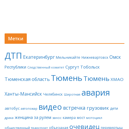
Метки
ДТП
Екатеринбург
Омск
Мельникайте
Нижневартовск
Сургут
Тобольск
Республики
Следственный комитет
Тюмень
Тюмень
Тюменская область
ХМАО
авария
Ханты-Мансийск
Челябинск
Широтная
видео
встречка
грузовик
автобус
дети
автопожар
женщина за рулем
камера
мост
драка
занос
мотоцикл
очевидец
объездная
перевертыш
общественный транспорт