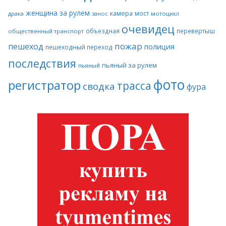
женщина за рулем
камера
мост
драка
занос
мотоцикл
очевидец
объездная
перевертыш
общественный транспорт
пожар
пешеход
полиция
пешеходный переход
последствия
пьяный за рулем
пьяный
фото
регистратор
трасса
сводка
фура