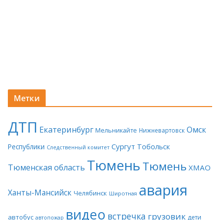
Метки
ДТП
Екатеринбург
Омск
Мельникайте
Нижневартовск
Сургут
Тобольск
Республики
Следственный комитет
Тюмень
Тюмень
Тюменская область
ХМАО
авария
Ханты-Мансийск
Челябинск
Широтная
видео
встречка
грузовик
автобус
дети
автопожар