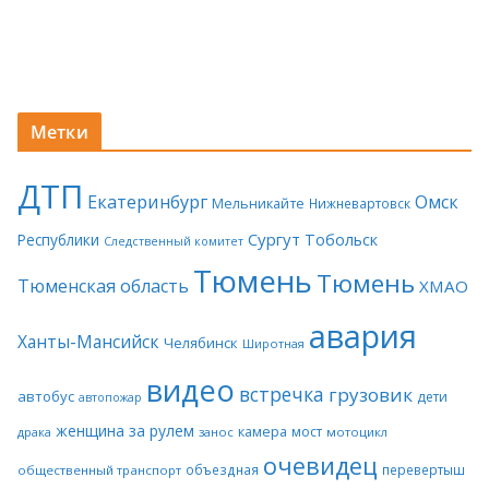
Метки
ДТП
Екатеринбург
Омск
Мельникайте
Нижневартовск
Сургут
Тобольск
Республики
Следственный комитет
Тюмень
Тюмень
Тюменская область
ХМАО
авария
Ханты-Мансийск
Челябинск
Широтная
видео
встречка
грузовик
автобус
дети
автопожар
женщина за рулем
камера
мост
драка
занос
мотоцикл
очевидец
объездная
перевертыш
общественный транспорт