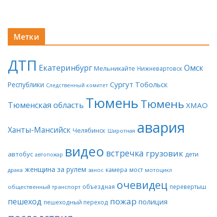
Метки
ДТП
Екатеринбург
Омск
Мельникайте
Нижневартовск
Сургут
Тобольск
Республики
Следственный комитет
Тюмень
Тюмень
Тюменская область
ХМАО
авария
Ханты-Мансийск
Челябинск
Широтная
видео
встречка
грузовик
автобус
дети
автопожар
женщина за рулем
камера
мост
драка
занос
мотоцикл
очевидец
объездная
перевертыш
общественный транспорт
пожар
пешеход
полиция
пешеходный переход