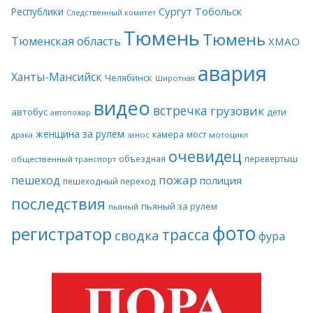
Сургут
Тобольск
Республики
Следственный комитет
Тюмень
Тюмень
Тюменская область
ХМАО
авария
Ханты-Мансийск
Челябинск
Широтная
видео
встречка
грузовик
автобус
дети
автопожар
женщина за рулем
камера
мост
драка
занос
мотоцикл
очевидец
объездная
перевертыш
общественный транспорт
пожар
пешеход
полиция
пешеходный переход
последствия
пьяный за рулем
пьяный
фото
регистратор
трасса
сводка
фура