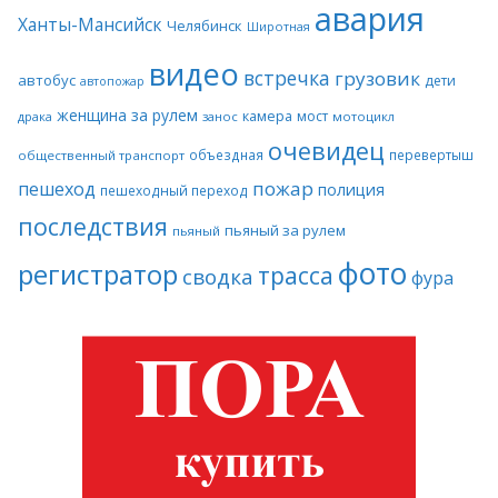
авария
Ханты-Мансийск
Челябинск
Широтная
видео
встречка
грузовик
автобус
дети
автопожар
женщина за рулем
камера
мост
драка
занос
мотоцикл
очевидец
объездная
перевертыш
общественный транспорт
пожар
пешеход
полиция
пешеходный переход
последствия
пьяный за рулем
пьяный
фото
регистратор
трасса
сводка
фура