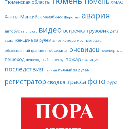
Тюмень
Тюмень
Тюменская область
ХМАО
авария
Ханты-Мансийск
Челябинск
Широтная
видео
встречка
грузовик
автобус
дети
автопожар
женщина за рулем
камера
мост
драка
занос
мотоцикл
очевидец
объездная
перевертыш
общественный транспорт
пожар
пешеход
полиция
пешеходный переход
последствия
пьяный за рулем
пьяный
фото
регистратор
трасса
сводка
фура