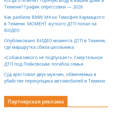
Когда отключат горячую воду в вашем доме в
Тюмени? График опрессовки — 2026
Как разбили BMW M4 на Тимофея Кармацкого
в Тюмени. МОМЕНТ жуткого ДТП попал на
ВИДЕО
Опубликовано ВИДЕО момента ДТП в Тюмени,
где маршрутка сбила школьника.
«Собака никого не подпускает». Смертельное
ДТП под Пойковским: погибла семья
Суд арестовал двух мужчин, обвиняемых в
убийстве перекупщика автомобилей в Тюмени
Партнерская реклама