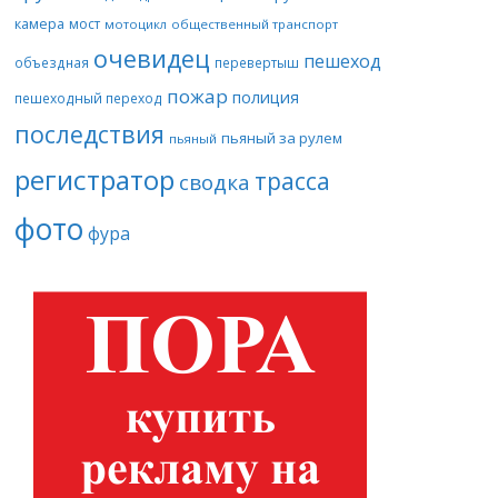
камера
мост
мотоцикл
общественный транспорт
очевидец
пешеход
объездная
перевертыш
пожар
полиция
пешеходный переход
последствия
пьяный за рулем
пьяный
регистратор
трасса
сводка
фото
фура