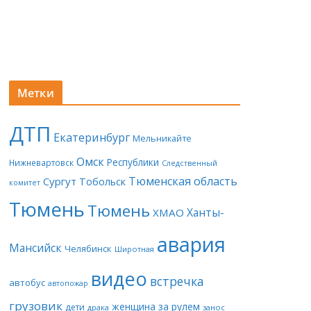
Метки
ДТП
Екатеринбург
Мельникайте
Омск
Республики
Нижневартовск
Следственный
Тюменская область
Сургут
Тобольск
комитет
Тюмень
Тюмень
Ханты-
ХМАО
авария
Мансийск
Челябинск
Широтная
видео
встречка
автобус
автопожар
грузовик
женщина за рулем
дети
драка
занос