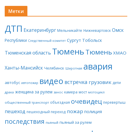
Метки
ДТП
Екатеринбург
Омск
Мельникайте
Нижневартовск
Сургут
Тобольск
Республики
Следственный комитет
Тюмень
Тюмень
Тюменская область
ХМАО
авария
Ханты-Мансийск
Челябинск
Широтная
видео
встречка
грузовик
автобус
дети
автопожар
женщина за рулем
камера
мост
драка
занос
мотоцикл
очевидец
объездная
перевертыш
общественный транспорт
пожар
пешеход
полиция
пешеходный переход
последствия
пьяный за рулем
пьяный