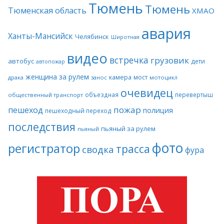
Тюмень
Тюмень
Тюменская область
ХМАО
авария
Ханты-Мансийск
Челябинск
Широтная
видео
встречка
грузовик
автобус
дети
автопожар
женщина за рулем
камера
мост
драка
занос
мотоцикл
очевидец
объездная
перевертыш
общественный транспорт
пожар
пешеход
полиция
пешеходный переход
последствия
пьяный за рулем
пьяный
фото
регистратор
трасса
сводка
фура