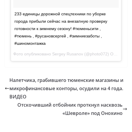
233 единицы дорожной спецтехники по уборке
города прибыли сейчас на внезапную проверку
готовности к зимнему сезону! #тюменьсити ,
#тюмень , #русановсергей , #зимниезаботы ,
#шиномонтажка
Фото опубликовано Sergey Rusanov (@photo072)
Окт 12 2016 в 10:11 PDT
Налетчика, грабившего тюменские магазины и
микрофинансовые конторы, осудили на 4 года.
ВИДЕО
Отскочивший отбойник проткнул насквозь
«Шевроле» под Онохино