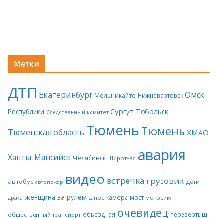
Метки
ДТП
Екатеринбург
Омск
Мельникайте
Нижневартовск
Сургут
Тобольск
Республики
Следственный комитет
Тюмень
Тюмень
Тюменская область
ХМАО
авария
Ханты-Мансийск
Челябинск
Широтная
видео
встречка
грузовик
автобус
дети
автопожар
женщина за рулем
камера
мост
драка
занос
мотоцикл
очевидец
объездная
перевертыш
общественный транспорт