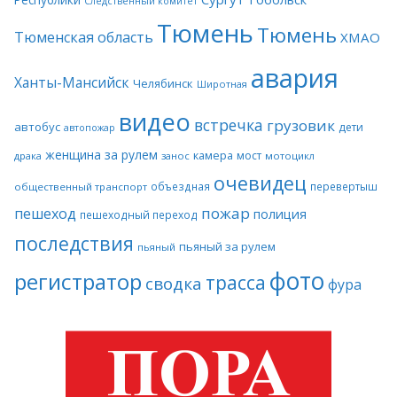
Следственный комитет
Тюмень
Тюмень
Тюменская область
ХМАО
авария
Ханты-Мансийск
Челябинск
Широтная
видео
встречка
грузовик
автобус
дети
автопожар
женщина за рулем
камера
мост
драка
занос
мотоцикл
очевидец
объездная
перевертыш
общественный транспорт
пожар
пешеход
полиция
пешеходный переход
последствия
пьяный за рулем
пьяный
фото
регистратор
трасса
сводка
фура