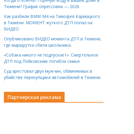
Когда отключат горячую воду в вашем доме в
Тюмени? График опрессовки — 2026
Как разбили BMW M4 на Тимофея Кармацкого
в Тюмени. МОМЕНТ жуткого ДТП попал на
ВИДЕО
Опубликовано ВИДЕО момента ДТП в Тюмени,
где маршрутка сбила школьника.
«Собака никого не подпускает». Смертельное
ДТП под Пойковским: погибла семья
Суд арестовал двух мужчин, обвиняемых в
убийстве перекупщика автомобилей в Тюмени
Партнерская реклама