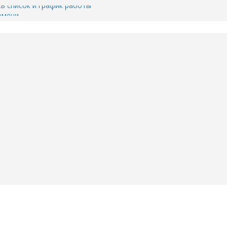
сь список и график работы
юмени
Адреса пунктов бесплатного
воду в вашем доме в Тюмени?
6
Тимофея Кармацкого в Тюмени.
пал на ВИДЕО
ента ДТП в Тюмени, где
ка.