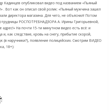
др Кадинцев опубликовал видео под названием «Пьяный
!» . Вот как он описал свой ролик: «Пьяный мужчина зашел
вали директора магазина. Для чего, не объяснил! Потом
 сотрудницы РОСПОТРЕБНАДЗОРА А. Ирины Григорьевной,
 адрес!» На почти 15-ти минутном видео есть всё: и
 и, как следствие, кровь на снегу, прибытие скорой,
рук (в наручники?), появление полицейских. Смотрим ВИДЕО
а, 18+):