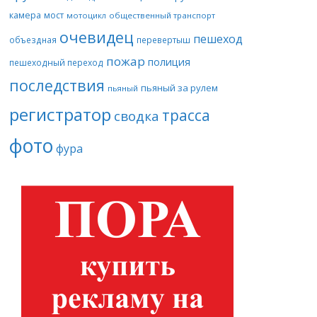
камера
мост
мотоцикл
общественный транспорт
очевидец
пешеход
объездная
перевертыш
пожар
полиция
пешеходный переход
последствия
пьяный за рулем
пьяный
регистратор
трасса
сводка
фото
фура