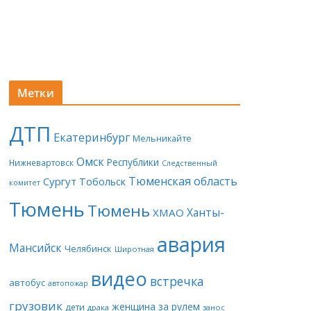
Метки
ДТП
Екатеринбург
Мельникайте
Омск
Республики
Нижневартовск
Следственный
Тюменская область
Сургут
Тобольск
комитет
Тюмень
Тюмень
Ханты-
ХМАО
авария
Мансийск
Челябинск
Широтная
видео
встречка
автобус
автопожар
грузовик
женщина за рулем
дети
драка
занос