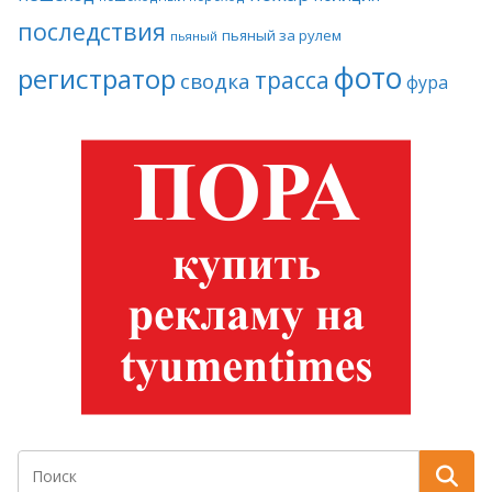
последствия
пьяный за рулем
пьяный
фото
регистратор
трасса
сводка
фура