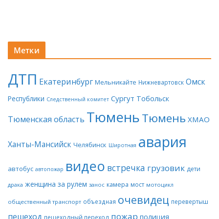
Метки
ДТП
Екатеринбург
Омск
Мельникайте
Нижневартовск
Сургут
Тобольск
Республики
Следственный комитет
Тюмень
Тюмень
Тюменская область
ХМАО
авария
Ханты-Мансийск
Челябинск
Широтная
видео
встречка
грузовик
автобус
дети
автопожар
женщина за рулем
камера
мост
драка
занос
мотоцикл
очевидец
объездная
перевертыш
общественный транспорт
пожар
пешеход
полиция
пешеходный переход