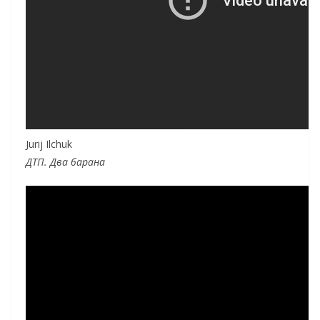
Jurij Ilchuk
ДТП. Два барана