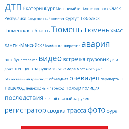
ДТП
Екатеринбург
Омск
Мельникайте
Нижневартовск
Сургут
Тобольск
Республики
Следственный комитет
Тюмень
Тюмень
Тюменская область
ХМАО
авария
Ханты-Мансийск
Челябинск
Широтная
видео
встречка
грузовик
автобус
дети
автопожар
женщина за рулем
камера
мост
драка
занос
мотоцикл
очевидец
объездная
перевертыш
общественный транспорт
пожар
пешеход
полиция
пешеходный переход
последствия
пьяный за рулем
пьяный
фото
регистратор
трасса
сводка
фура