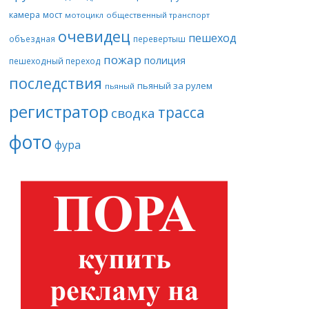
камера
мост
мотоцикл
общественный транспорт
очевидец
пешеход
объездная
перевертыш
пожар
полиция
пешеходный переход
последствия
пьяный за рулем
пьяный
регистратор
трасса
сводка
фото
фура