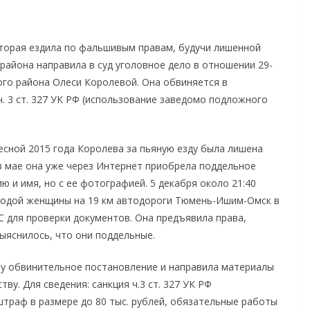
оторая ездила по фальшивым правам, будучи лишенной
 района направила в суд уголовное дело в отношении 29-
го района Олеси Королевой. Она обвиняется в
. 3 ст. 327 УК РФ (использование заведомо подложного
весной 2015 года Королева за пьяную езду была лишена
 в мае она уже через Интернет приобрела поддельное
 и имя, но с ее фотографией. 5 декабря около 21:40
лодой женщины на 19 км автодороги Тюмень-Ишим-Омск в
 для проверки документов. Она предъявила права,
ыяснилось, что они поддельные.
лу обвинительное постановление и направила материалы
ву. Для сведения: санкция ч.3 ст. 327 УК РФ
траф в размере до 80 тыс. рублей, обязательные работы