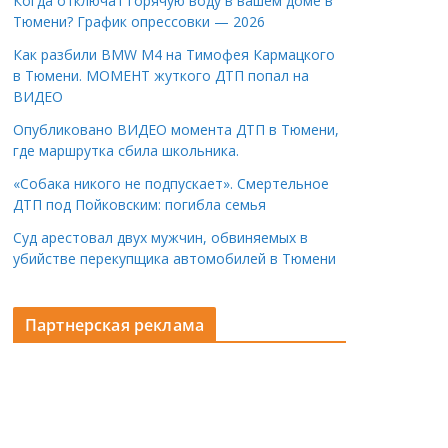
Когда отключат горячую воду в вашем доме в
Тюмени? График опрессовки — 2026
Как разбили BMW M4 на Тимофея Кармацкого
в Тюмени. МОМЕНТ жуткого ДТП попал на
ВИДЕО
Опубликовано ВИДЕО момента ДТП в Тюмени,
где маршрутка сбила школьника.
«Собака никого не подпускает». Смертельное
ДТП под Пойковским: погибла семья
Суд арестовал двух мужчин, обвиняемых в
убийстве перекупщика автомобилей в Тюмени
Партнерская реклама