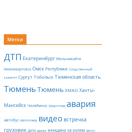
Метки
ДТП
Екатеринбург
Мельникайте
Омск
Республики
Нижневартовск
Следственный
Тюменская область
Сургут
Тобольск
комитет
Тюмень
Тюмень
Ханты-
ХМАО
авария
Мансийск
Челябинск
Широтная
видео
встречка
автобус
автопожар
грузовик
женщина за рулем
дети
драка
занос