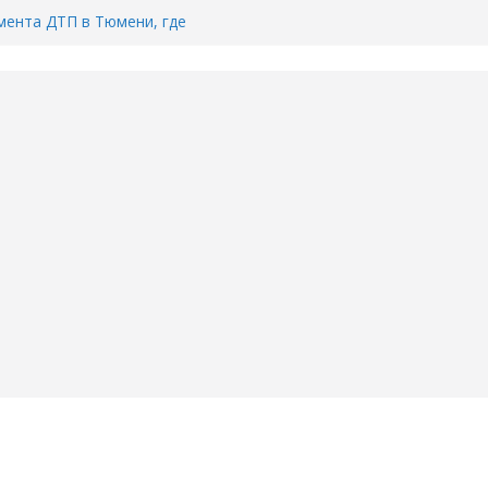
ента ДТП в Тюмени, где
ка.
сь список и график работы
юмени
Адреса пунктов бесплатного
воду в вашем доме в Тюмени?
6
Тимофея Кармацкого в Тюмени.
пал на ВИДЕО