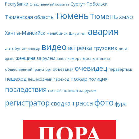
Сургут
Тобольск
Республики
Следственный комитет
Тюмень
Тюмень
Тюменская область
ХМАО
авария
Ханты-Мансийск
Челябинск
Широтная
видео
встречка
грузовик
автобус
дети
автопожар
женщина за рулем
камера
мост
драка
занос
мотоцикл
очевидец
объездная
перевертыш
общественный транспорт
пожар
пешеход
полиция
пешеходный переход
последствия
пьяный за рулем
пьяный
фото
регистратор
трасса
сводка
фура