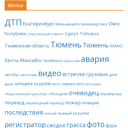
Метки
ДТП
Екатеринбург
Омск
Мельникайте
Нижневартовск
Сургут
Тобольск
Республики
Следственный комитет
Тюмень
Тюмень
Тюменская область
ХМАО
авария
Ханты-Мансийск
Челябинск
Широтная
видео
встречка
грузовик
автобус
дети
автопожар
женщина за рулем
камера
мост
драка
занос
мотоцикл
очевидец
объездная
перевертыш
общественный транспорт
пожар
пешеход
полиция
пешеходный переход
последствия
пьяный за рулем
пьяный
фото
регистратор
трасса
сводка
фура