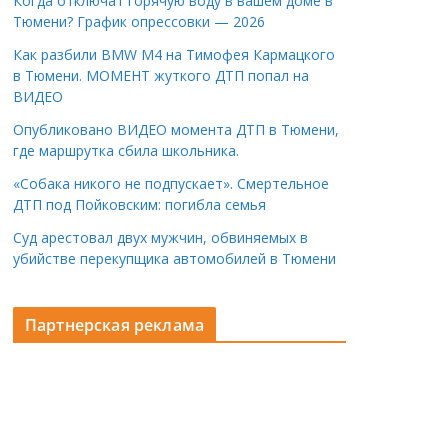
Когда отключат горячую воду в вашем доме в
Тюмени? График опрессовки — 2026
Как разбили BMW M4 на Тимофея Кармацкого
в Тюмени. МОМЕНТ жуткого ДТП попал на
ВИДЕО
Опубликовано ВИДЕО момента ДТП в Тюмени,
где маршрутка сбила школьника.
«Собака никого не подпускает». Смертельное
ДТП под Пойковским: погибла семья
Суд арестовал двух мужчин, обвиняемых в
убийстве перекупщика автомобилей в Тюмени
Партнерская реклама