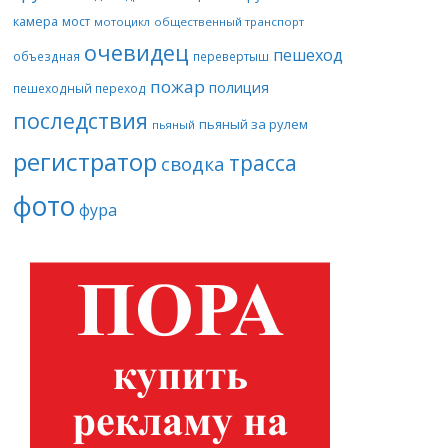
камера
мост
мотоцикл
общественный транспорт
очевидец
пешеход
объездная
перевертыш
пожар
полиция
пешеходный переход
последствия
пьяный за рулем
пьяный
регистратор
трасса
сводка
фото
фура