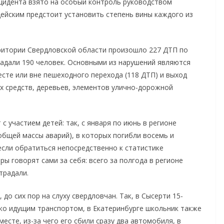
цидента взято на особый контроль руководством
ейским предстоит установить степень вины каждого из
рритории Свердловской области произошло 227 ДТП по
радали 190 человек. Основными из нарушений являются
сте или вне пешеходного перехода (118 ДТП) и выход
х средств, деревьев, элементов улично-дорожной
с участием детей: так, с января по июнь в регионе
бщей массы аварий), в которых погибли восемь и
если обратиться непосредственно к статистике
ы говорят сами за себя: всего за полгода в регионе
традали.
до сих пор на слуху свердловчан. Так, в Сысерти 15-
зко идущим транспортом, в Екатеринбурге школьник также
сте, из-за чего его сбили сразу два автомобиля, в