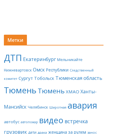
Метки
ДТП
Екатеринбург
Мельникайте
Омск
Республики
Нижневартовск
Следственный
Тюменская область
Сургут
Тобольск
комитет
Тюмень
Тюмень
Ханты-
ХМАО
авария
Мансийск
Челябинск
Широтная
видео
встречка
автобус
автопожар
грузовик
женщина за рулем
дети
драка
занос