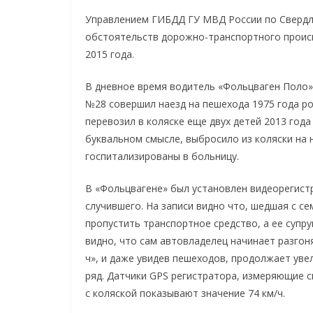
Управлением ГИБДД ГУ МВД России по Свердл
обстоятельств дорожно-транспортного проис
2015 года.
В дневное время водитель «Фольцваген Поло» 
№28 совершил наезд на пешехода 1975 года ро
перевозил в коляске еще двух детей 2013 года
буквальном смысле, выбросило из коляски на
госпитализированы в больницу.
В «Фольцвагене» был установлен видеорегист
случившего. На записи видно что, шедшая с с
пропустить транспортное средство, а ее супр
видно, что сам автовладелец начинает разгоня
ч», и даже увидев пешеходов, продолжает уве
ряд. Датчики GPS регистратора, измеряющие с
с коляской показывают значение 74 км/ч.