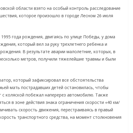
овской области взято на особый контроль расследование
шествия, которое произошло в городе Лесном 26 июля
1995 года рождения, двигаясь по улице Победы, у дома
ждения, который вел за руку трехлетнего ребенка и
 рождения. В результате аварии малолетние, которых, в
 несколько метров, получили тяжелейшие травмы и были
ратор, который зафиксировал все обстоятельства
емьей мать пострадавших детей остановилась, чтобы
уг с коляской побежал наперерез автомобилю. Также
ться в зоне действия знака ограничения скорости «40 км/
личивать скорость движения, перестраиваясь в правый
корость транспортного средства, на момент столкновения