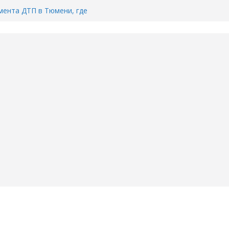
ента ДТП в Тюмени, где
ка.
сь список и график работы
юмени
Адреса пунктов бесплатного
воду в вашем доме в Тюмени?
6
Тимофея Кармацкого в Тюмени.
пал на ВИДЕО