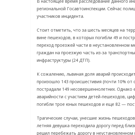
В настоящее время расследование данного ин
региональной Госавтоинспекции. Сейчас полиц
участников инцидента.
Стоит отметить, что за шесть месяцев на те
вине пешеходов, в которых погибли 49 и пост
переход проезжей части в неустановленном ме
граждан на проезжую часть из-за транспортны
инфраструктуры (24 ДТП).
К сожалению, львиная доля аварий происходит 
произошло 143 происшестивия (почти 10% от о
пострадали 149 несовершеннолетних. Однако 
аварийности с участием детей-пешеходов, цифр
погибли трое юных пешеходов и еще 82 — пос
Трагические случаи, унесшие жизнь пешеходов, 
летняя девушка переходила дорогу перед бли
решил перебежать дорогу в неустановленном ме