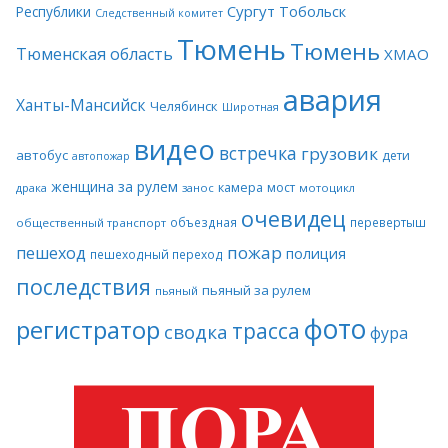
Сургут
Тобольск
Республики
Следственный комитет
Тюмень
Тюмень
Тюменская область
ХМАО
авария
Ханты-Мансийск
Челябинск
Широтная
видео
встречка
грузовик
автобус
дети
автопожар
женщина за рулем
камера
мост
драка
занос
мотоцикл
очевидец
объездная
перевертыш
общественный транспорт
пожар
пешеход
полиция
пешеходный переход
последствия
пьяный за рулем
пьяный
фото
регистратор
трасса
сводка
фура