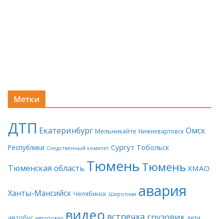
Метки
ДТП
Екатеринбург
Омск
Мельникайте
Нижневартовск
Сургут
Тобольск
Республики
Следственный комитет
Тюмень
Тюмень
Тюменская область
ХМАО
авария
Ханты-Мансийск
Челябинск
Широтная
видео
встречка
грузовик
автобус
дети
автопожар