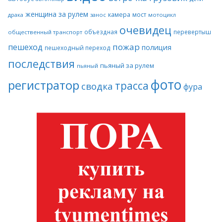
женщина за рулем
камера
мост
драка
занос
мотоцикл
очевидец
объездная
перевертыш
общественный транспорт
пожар
пешеход
полиция
пешеходный переход
последствия
пьяный за рулем
пьяный
фото
регистратор
трасса
сводка
фура