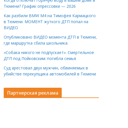
Когда отключат горячую воду в вашем доме в
Тюмени? График опрессовки — 2026
Как разбили BMW M4 на Тимофея Кармацкого
в Тюмени. МОМЕНТ жуткого ДТП попал на
ВИДЕО
Опубликовано ВИДЕО момента ДТП в Тюмени,
где маршрутка сбила школьника.
«Собака никого не подпускает». Смертельное
ДТП под Пойковским: погибла семья
Суд арестовал двух мужчин, обвиняемых в
убийстве перекупщика автомобилей в Тюмени
Партнерская реклама