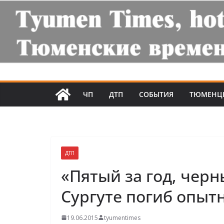
ЧП
ДТП
СОБЫТИЯ
ТЮМЕНЦ
ДТП
«Пятый за год, чер
Сургуте погиб опыт
19.06.2015
tyumentimes