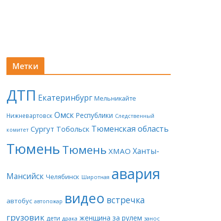
Метки
ДТП
Екатеринбург
Мельникайте
Омск
Республики
Нижневартовск
Следственный
Тюменская область
Сургут
Тобольск
комитет
Тюмень
Тюмень
Ханты-
ХМАО
авария
Мансийск
Челябинск
Широтная
видео
встречка
автобус
автопожар
грузовик
женщина за рулем
дети
драка
занос