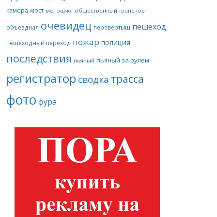
камера
мост
мотоцикл
общественный транспорт
очевидец
пешеход
объездная
перевертыш
пожар
полиция
пешеходный переход
последствия
пьяный за рулем
пьяный
регистратор
трасса
сводка
фото
фура