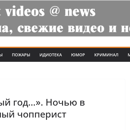
Ы
ПОЖАРЫ
ИДИОТЕКА
ЮМОР
КРИМИНАЛ
ный год…». Ночью в
ный чопперист