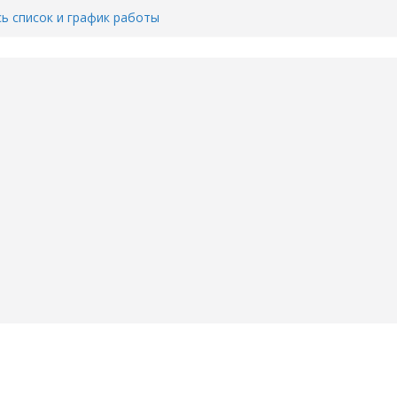
сь список и график работы
юмени
Адреса пунктов бесплатного
воду в вашем доме в Тюмени?
6
Тимофея Кармацкого в Тюмени.
пал на ВИДЕО
ента ДТП в Тюмени, где
ка.