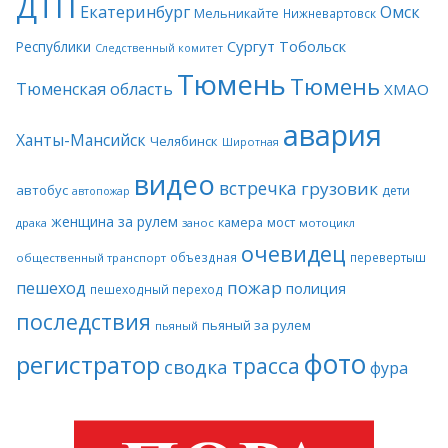
ДТП
Екатеринбург
Омск
Мельникайте
Нижневартовск
Сургут
Тобольск
Республики
Следственный комитет
Тюмень
Тюмень
Тюменская область
ХМАО
авария
Ханты-Мансийск
Челябинск
Широтная
видео
встречка
грузовик
автобус
дети
автопожар
женщина за рулем
камера
мост
драка
занос
мотоцикл
очевидец
объездная
перевертыш
общественный транспорт
пожар
пешеход
полиция
пешеходный переход
последствия
пьяный за рулем
пьяный
фото
регистратор
трасса
сводка
фура