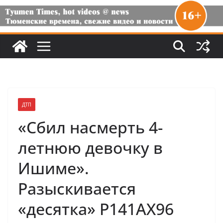
ДТП
«Сбил насмерть 4-
летнюю девочку в
Ишиме».
Разыскивается
«десятка» Р141АХ96