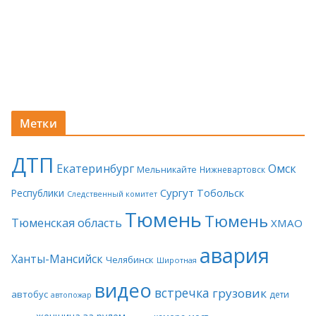
Метки
ДТП
Екатеринбург
Омск
Мельникайте
Нижневартовск
Сургут
Тобольск
Республики
Следственный комитет
Тюмень
Тюмень
Тюменская область
ХМАО
авария
Ханты-Мансийск
Челябинск
Широтная
видео
встречка
грузовик
автобус
дети
автопожар