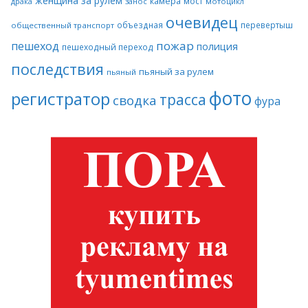
женщина за рулем
камера
мост
драка
занос
мотоцикл
очевидец
объездная
перевертыш
общественный транспорт
пожар
пешеход
полиция
пешеходный переход
последствия
пьяный за рулем
пьяный
фото
регистратор
трасса
сводка
фура