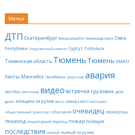
Метки
ДТП
Екатеринбург
Омск
Мельникайте
Нижневартовск
Сургут
Тобольск
Республики
Следственный комитет
Тюмень
Тюмень
Тюменская область
ХМАО
авария
Ханты-Мансийск
Челябинск
Широтная
видео
встречка
грузовик
автобус
дети
автопожар
женщина за рулем
камера
мост
драка
занос
мотоцикл
очевидец
объездная
перевертыш
общественный транспорт
пожар
пешеход
полиция
пешеходный переход
последствия
пьяный за рулем
пьяный