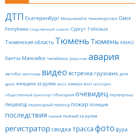
ДТП
Екатеринбург
Омск
Мельникайте
Нижневартовск
Сургут
Тобольск
Республики
Следственный комитет
Тюмень
Тюмень
Тюменская область
ХМАО
авария
Ханты-Мансийск
Челябинск
Широтная
видео
встречка
грузовик
автобус
дети
автопожар
женщина за рулем
камера
мост
драка
занос
мотоцикл
очевидец
объездная
перевертыш
общественный транспорт
пожар
пешеход
полиция
пешеходный переход
последствия
пьяный за рулем
пьяный
фото
регистратор
трасса
сводка
фура