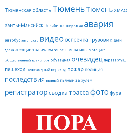
Тюмень
Тюмень
Тюменская область
ХМАО
авария
Ханты-Мансийск
Челябинск
Широтная
видео
встречка
грузовик
автобус
дети
автопожар
женщина за рулем
камера
мост
драка
занос
мотоцикл
очевидец
объездная
перевертыш
общественный транспорт
пожар
пешеход
полиция
пешеходный переход
последствия
пьяный за рулем
пьяный
фото
регистратор
трасса
сводка
фура