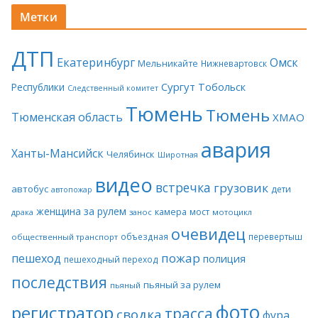
Метки
ДТП
Екатеринбург
Омск
Мельникайте
Нижневартовск
Сургут
Тобольск
Республики
Следственный комитет
Тюмень
Тюмень
Тюменская область
ХМАО
авария
Ханты-Мансийск
Челябинск
Широтная
видео
встречка
грузовик
автобус
дети
автопожар
женщина за рулем
камера
мост
драка
занос
мотоцикл
очевидец
объездная
перевертыш
общественный транспорт
пожар
пешеход
полиция
пешеходный переход
последствия
пьяный за рулем
пьяный
фото
регистратор
трасса
сводка
фура