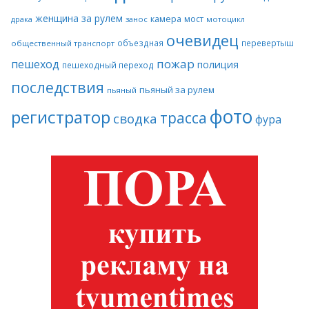
женщина за рулем
камера
мост
драка
занос
мотоцикл
очевидец
объездная
перевертыш
общественный транспорт
пожар
пешеход
полиция
пешеходный переход
последствия
пьяный за рулем
пьяный
фото
регистратор
трасса
сводка
фура