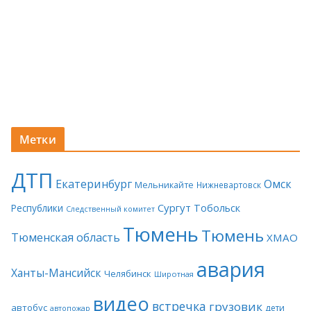
Метки
ДТП
Екатеринбург
Омск
Мельникайте
Нижневартовск
Сургут
Тобольск
Республики
Следственный комитет
Тюмень
Тюмень
Тюменская область
ХМАО
авария
Ханты-Мансийск
Челябинск
Широтная
видео
встречка
грузовик
автобус
дети
автопожар