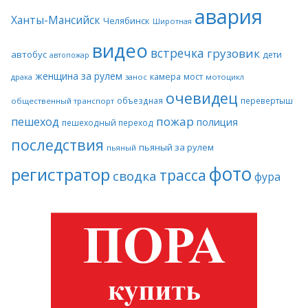
авария
Ханты-Мансийск
Челябинск
Широтная
видео
встречка
грузовик
автобус
дети
автопожар
женщина за рулем
камера
мост
драка
занос
мотоцикл
очевидец
объездная
перевертыш
общественный транспорт
пожар
пешеход
полиция
пешеходный переход
последствия
пьяный за рулем
пьяный
фото
регистратор
трасса
сводка
фура