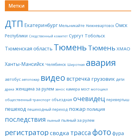
Метки
ДТП
Екатеринбург
Омск
Мельникайте
Нижневартовск
Сургут
Тобольск
Республики
Следственный комитет
Тюмень
Тюмень
Тюменская область
ХМАО
авария
Ханты-Мансийск
Челябинск
Широтная
видео
встречка
грузовик
автобус
дети
автопожар
женщина за рулем
камера
мост
драка
занос
мотоцикл
очевидец
объездная
перевертыш
общественный транспорт
пожар
пешеход
полиция
пешеходный переход
последствия
пьяный за рулем
пьяный
фото
регистратор
трасса
сводка
фура