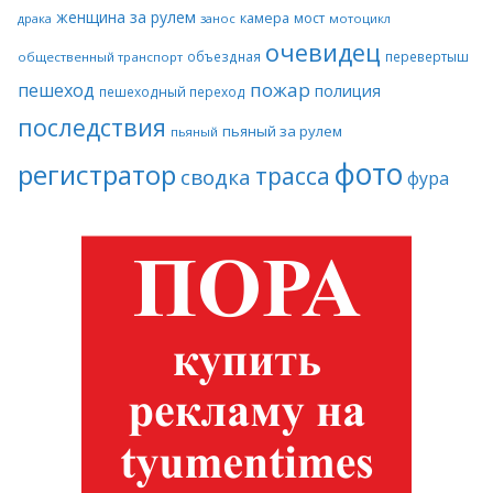
женщина за рулем
камера
мост
драка
занос
мотоцикл
очевидец
объездная
перевертыш
общественный транспорт
пожар
пешеход
полиция
пешеходный переход
последствия
пьяный за рулем
пьяный
фото
регистратор
трасса
сводка
фура