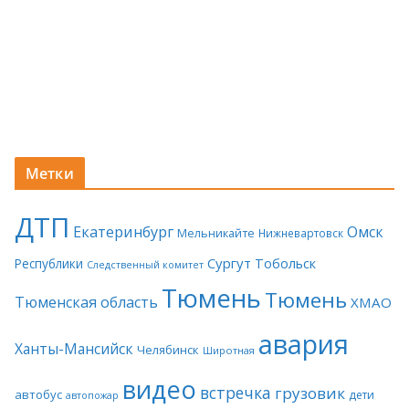
Метки
ДТП
Екатеринбург
Омск
Мельникайте
Нижневартовск
Сургут
Тобольск
Республики
Следственный комитет
Тюмень
Тюмень
Тюменская область
ХМАО
авария
Ханты-Мансийск
Челябинск
Широтная
видео
встречка
грузовик
автобус
дети
автопожар