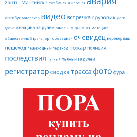
авария
Ханты-Мансийск
Челябинск
Широтная
видео
встречка
грузовик
автобус
дети
автопожар
женщина за рулем
камера
мост
драка
занос
мотоцикл
очевидец
объездная
перевертыш
общественный транспорт
пожар
пешеход
полиция
пешеходный переход
последствия
пьяный за рулем
пьяный
фото
регистратор
трасса
сводка
фура