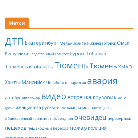
Метки
ДТП
Екатеринбург
Омск
Мельникайте
Нижневартовск
Сургут
Тобольск
Республики
Следственный комитет
Тюмень
Тюмень
Тюменская область
ХМАО
авария
Ханты-Мансийск
Челябинск
Широтная
видео
встречка
грузовик
автобус
дети
автопожар
женщина за рулем
камера
мост
драка
занос
мотоцикл
очевидец
объездная
перевертыш
общественный транспорт
пожар
пешеход
полиция
пешеходный переход