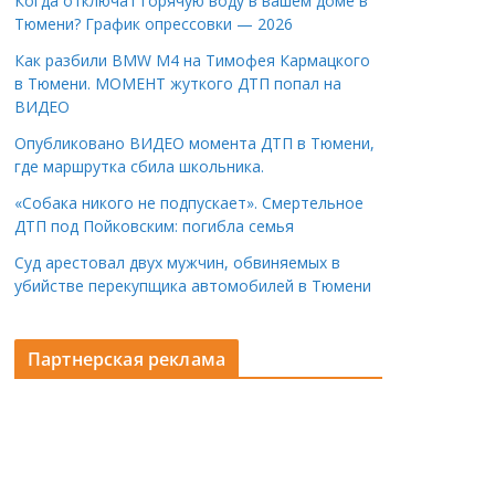
Когда отключат горячую воду в вашем доме в
Тюмени? График опрессовки — 2026
Как разбили BMW M4 на Тимофея Кармацкого
в Тюмени. МОМЕНТ жуткого ДТП попал на
ВИДЕО
Опубликовано ВИДЕО момента ДТП в Тюмени,
где маршрутка сбила школьника.
«Собака никого не подпускает». Смертельное
ДТП под Пойковским: погибла семья
Суд арестовал двух мужчин, обвиняемых в
убийстве перекупщика автомобилей в Тюмени
Партнерская реклама