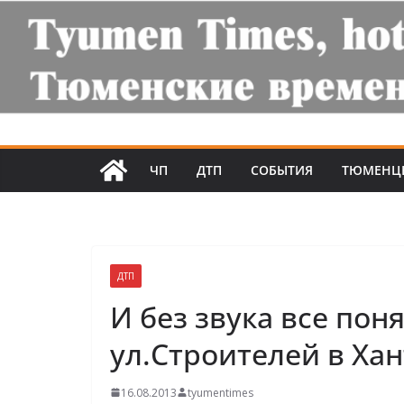
ЧП
ДТП
СОБЫТИЯ
ТЮМЕНЦ
ДТП
И без звука все пон
ул.Строителей в Ха
16.08.2013
tyumentimes