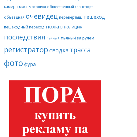
камера
мост
мотоцикл
общественный транспорт
очевидец
пешеход
объездная
перевертыш
пожар
полиция
пешеходный переход
последствия
пьяный за рулем
пьяный
регистратор
трасса
сводка
фото
фура