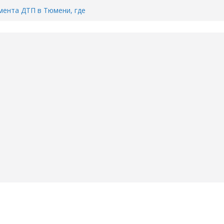
ента ДТП в Тюмени, где
ка.
сь список и график работы
юмени
Адреса пунктов бесплатного
воду в вашем доме в Тюмени?
6
Тимофея Кармацкого в Тюмени.
пал на ВИДЕО