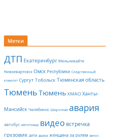
Метки
ДТП
Екатеринбург
Мельникайте
Омск
Республики
Нижневартовск
Следственный
Тюменская область
Сургут
Тобольск
комитет
Тюмень
Тюмень
Ханты-
ХМАО
авария
Мансийск
Челябинск
Широтная
видео
встречка
автобус
автопожар
грузовик
женщина за рулем
дети
драка
занос