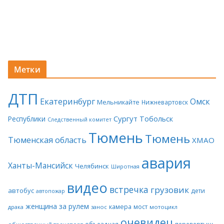
Метки
ДТП
Екатеринбург
Омск
Мельникайте
Нижневартовск
Сургут
Тобольск
Республики
Следственный комитет
Тюмень
Тюмень
Тюменская область
ХМАО
авария
Ханты-Мансийск
Челябинск
Широтная
видео
встречка
грузовик
автобус
дети
автопожар
женщина за рулем
камера
мост
драка
занос
мотоцикл
очевидец
объездная