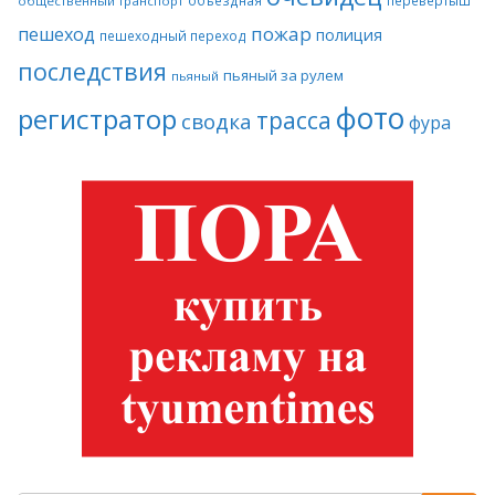
перевертыш
общественный транспорт
пожар
пешеход
полиция
пешеходный переход
последствия
пьяный за рулем
пьяный
фото
регистратор
трасса
сводка
фура