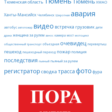
Тюмень
Тюмень
Тюменская область
ХМАО
авария
Ханты-Мансийск
Челябинск
Широтная
видео
встречка
грузовик
автобус
дети
автопожар
женщина за рулем
камера
мост
драка
занос
мотоцикл
очевидец
объездная
перевертыш
общественный транспорт
пожар
пешеход
полиция
пешеходный переход
последствия
пьяный за рулем
пьяный
фото
регистратор
трасса
сводка
фура