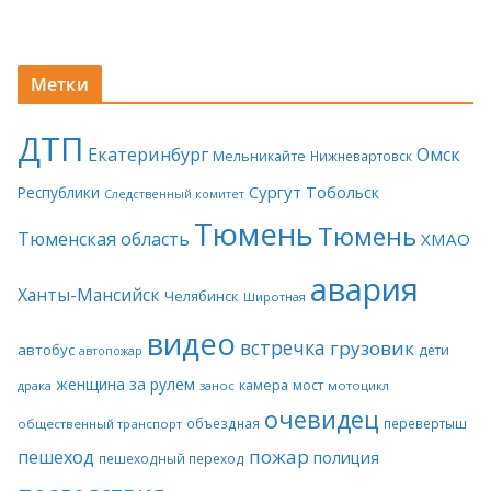
Метки
ДТП
Екатеринбург
Омск
Мельникайте
Нижневартовск
Сургут
Тобольск
Республики
Следственный комитет
Тюмень
Тюмень
Тюменская область
ХМАО
авария
Ханты-Мансийск
Челябинск
Широтная
видео
встречка
грузовик
автобус
дети
автопожар
женщина за рулем
камера
мост
драка
занос
мотоцикл
очевидец
объездная
перевертыш
общественный транспорт
пожар
пешеход
полиция
пешеходный переход