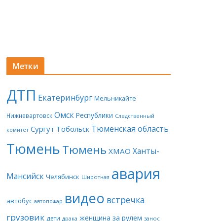
Метки
ДТП
Екатеринбург
Мельникайте
Омск
Республики
Нижневартовск
Следственный
Тюменская область
Сургут
Тобольск
комитет
Тюмень
Тюмень
Ханты-
ХМАО
авария
Мансийск
Челябинск
Широтная
видео
встречка
автобус
автопожар
грузовик
женщина за рулем
дети
драка
занос