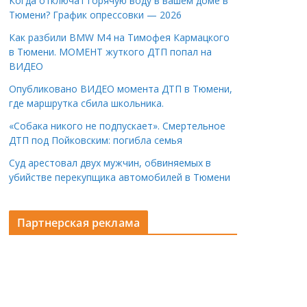
Когда отключат горячую воду в вашем доме в
Тюмени? График опрессовки — 2026
Как разбили BMW M4 на Тимофея Кармацкого
в Тюмени. МОМЕНТ жуткого ДТП попал на
ВИДЕО
Опубликовано ВИДЕО момента ДТП в Тюмени,
где маршрутка сбила школьника.
«Собака никого не подпускает». Смертельное
ДТП под Пойковским: погибла семья
Суд арестовал двух мужчин, обвиняемых в
убийстве перекупщика автомобилей в Тюмени
Партнерская реклама