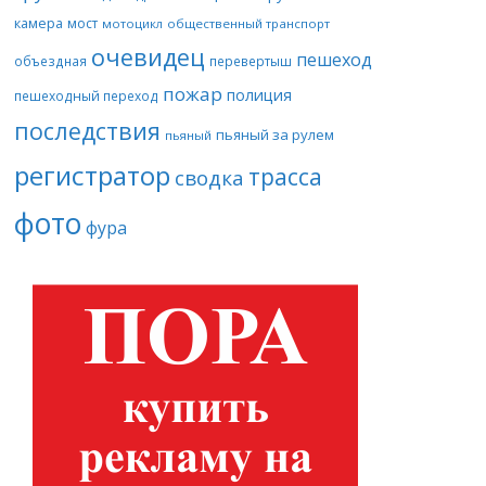
камера
мост
мотоцикл
общественный транспорт
очевидец
пешеход
объездная
перевертыш
пожар
полиция
пешеходный переход
последствия
пьяный за рулем
пьяный
регистратор
трасса
сводка
фото
фура