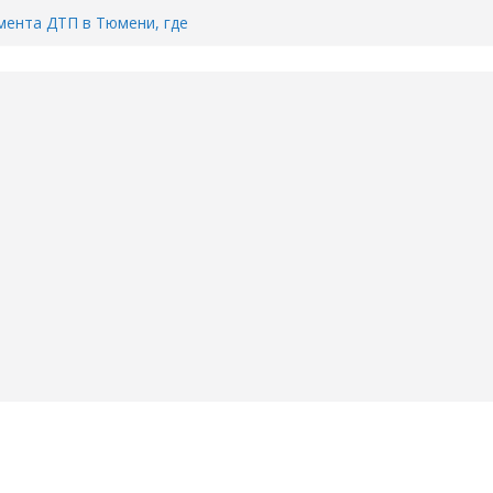
ента ДТП в Тюмени, где
ка.
сь список и график работы
юмени
Адреса пунктов бесплатного
воду в вашем доме в Тюмени?
6
Тимофея Кармацкого в Тюмени.
пал на ВИДЕО