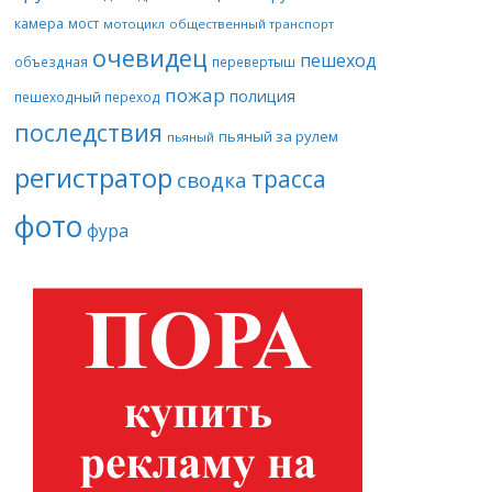
камера
мост
мотоцикл
общественный транспорт
очевидец
пешеход
объездная
перевертыш
пожар
полиция
пешеходный переход
последствия
пьяный за рулем
пьяный
регистратор
трасса
сводка
фото
фура