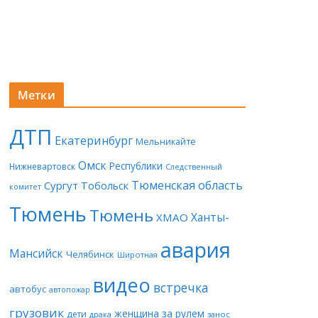
Метки
ДТП
Екатеринбург
Мельникайте
Омск
Республики
Нижневартовск
Следственный
Тюменская область
Сургут
Тобольск
комитет
Тюмень
Тюмень
Ханты-
ХМАО
авария
Мансийск
Челябинск
Широтная
видео
встречка
автобус
автопожар
грузовик
женщина за рулем
дети
драка
занос