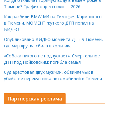
Когда отключат горячую воду в вашем доме в
Тюмени? График опрессовки — 2026
Как разбили BMW M4 на Тимофея Кармацкого
в Тюмени. МОМЕНТ жуткого ДТП попал на
ВИДЕО
Опубликовано ВИДЕО момента ДТП в Тюмени,
где маршрутка сбила школьника.
«Собака никого не подпускает». Смертельное
ДТП под Пойковским: погибла семья
Суд арестовал двух мужчин, обвиняемых в
убийстве перекупщика автомобилей в Тюмени
Партнерская реклама