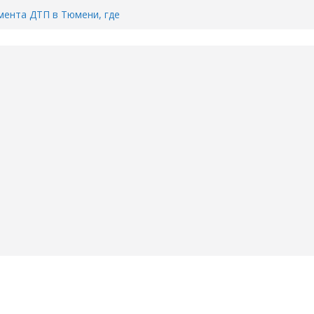
ента ДТП в Тюмени, где
ка.
сь список и график работы
юмени
Адреса пунктов бесплатного
воду в вашем доме в Тюмени?
6
Тимофея Кармацкого в Тюмени.
пал на ВИДЕО