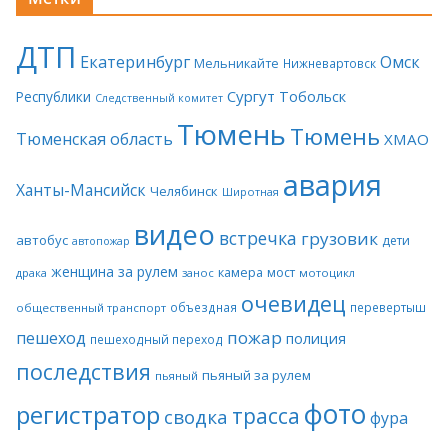
ДТП
Екатеринбург
Омск
Мельникайте
Нижневартовск
Сургут
Тобольск
Республики
Следственный комитет
Тюмень
Тюмень
Тюменская область
ХМАО
авария
Ханты-Мансийск
Челябинск
Широтная
видео
встречка
грузовик
автобус
дети
автопожар
женщина за рулем
камера
мост
драка
занос
мотоцикл
очевидец
объездная
перевертыш
общественный транспорт
пожар
пешеход
полиция
пешеходный переход
последствия
пьяный за рулем
пьяный
фото
регистратор
трасса
сводка
фура