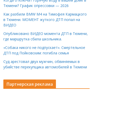
Когда отключат горячую воду в вашем доме в
Тюмени? График опрессовки — 2026
Как разбили BMW M4 на Тимофея Кармацкого
в Тюмени. МОМЕНТ жуткого ДТП попал на
ВИДЕО
Опубликовано ВИДЕО момента ДТП в Тюмени,
где маршрутка сбила школьника.
«Собака никого не подпускает». Смертельное
ДТП под Пойковским: погибла семья
Суд арестовал двух мужчин, обвиняемых в
убийстве перекупщика автомобилей в Тюмени
Партнерская реклама