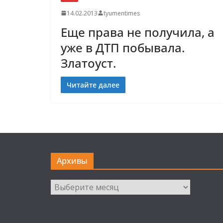
14.02.2013
tyumentimes
Еще права не получила, а
уже в ДТП побывала.
Златоуст.
Читайте далее
Архивы
Архивы