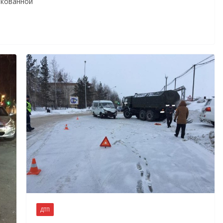
икованной
ДТП