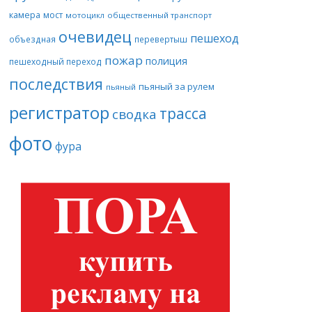
камера
мост
мотоцикл
общественный транспорт
очевидец
пешеход
объездная
перевертыш
пожар
полиция
пешеходный переход
последствия
пьяный за рулем
пьяный
регистратор
трасса
сводка
фото
фура