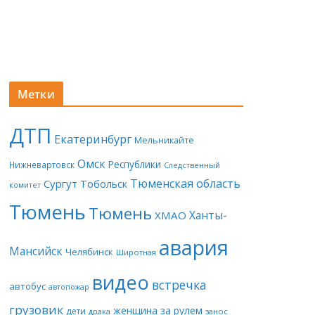
Метки
ДТП
Екатеринбург
Мельникайте
Омск
Республики
Нижневартовск
Следственный
Тюменская область
Сургут
Тобольск
комитет
Тюмень
Тюмень
Ханты-
ХМАО
авария
Мансийск
Челябинск
Широтная
видео
встречка
автобус
автопожар
грузовик
женщина за рулем
дети
драка
занос