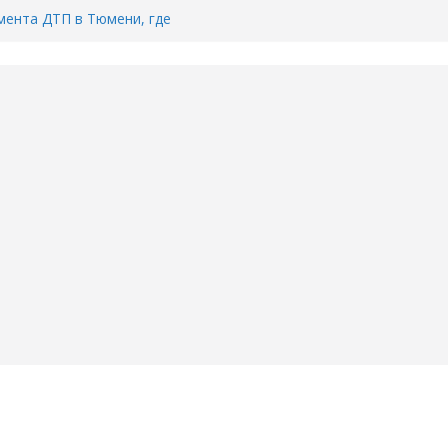
ента ДТП в Тюмени, где
ка.
сь список и график работы
юмени
Адреса пунктов бесплатного
воду в вашем доме в Тюмени?
6
Тимофея Кармацкого в Тюмени.
пал на ВИДЕО