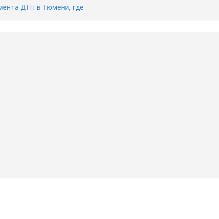
ента ДТП в Тюмени, где
ка.
сь список и график работы
юмени
Адреса пунктов бесплатного
воду в вашем доме в Тюмени?
6
Тимофея Кармацкого в Тюмени.
пал на ВИДЕО