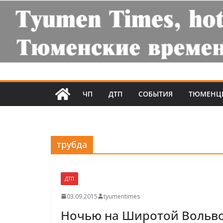
ЧП
ДТП
СОБЫТИЯ
ТЮМЕНЦ
трубда
ДТП
03.09.2015
tyumentimes
Ночью на Широтой Вольво