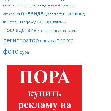
камера
мост
мотоцикл
общественный транспорт
очевидец
пешеход
объездная
перевертыш
пожар
полиция
пешеходный переход
последствия
пьяный за рулем
пьяный
регистратор
трасса
сводка
фото
фура