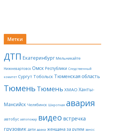
Метки
ДТП
Екатеринбург
Мельникайте
Омск
Республики
Нижневартовск
Следственный
Тюменская область
Сургут
Тобольск
комитет
Тюмень
Тюмень
Ханты-
ХМАО
авария
Мансийск
Челябинск
Широтная
видео
встречка
автобус
автопожар
грузовик
женщина за рулем
дети
драка
занос