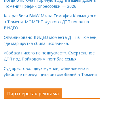
Когда отключат горячую воду в вашем доме в
Тюмени? График опрессовки — 2026
Как разбили BMW M4 на Тимофея Кармацкого
в Тюмени. МОМЕНТ жуткого ДТП попал на
ВИДЕО
Опубликовано ВИДЕО момента ДТП в Тюмени,
где маршрутка сбила школьника.
«Собака никого не подпускает». Смертельное
ДТП под Пойковским: погибла семья
Суд арестовал двух мужчин, обвиняемых в
убийстве перекупщика автомобилей в Тюмени
Партнерская реклама