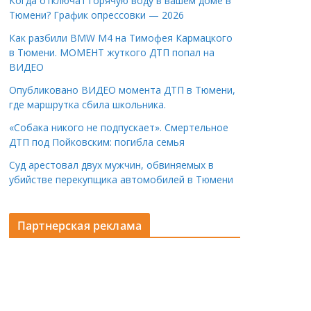
Когда отключат горячую воду в вашем доме в
Тюмени? График опрессовки — 2026
Как разбили BMW M4 на Тимофея Кармацкого
в Тюмени. МОМЕНТ жуткого ДТП попал на
ВИДЕО
Опубликовано ВИДЕО момента ДТП в Тюмени,
где маршрутка сбила школьника.
«Собака никого не подпускает». Смертельное
ДТП под Пойковским: погибла семья
Суд арестовал двух мужчин, обвиняемых в
убийстве перекупщика автомобилей в Тюмени
Партнерская реклама