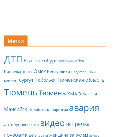
Метки
ДТП
Екатеринбург
Мельникайте
Омск
Республики
Нижневартовск
Следственный
Тюменская область
Сургут
Тобольск
комитет
Тюмень
Тюмень
Ханты-
ХМАО
авария
Мансийск
Челябинск
Широтная
видео
встречка
автобус
автопожар
грузовик
женщина за рулем
дети
драка
занос