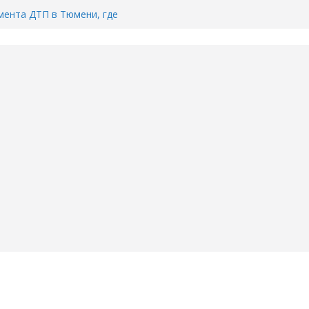
ента ДТП в Тюмени, где
ка.
сь список и график работы
юмени
Адреса пунктов бесплатного
воду в вашем доме в Тюмени?
6
Тимофея Кармацкого в Тюмени.
пал на ВИДЕО