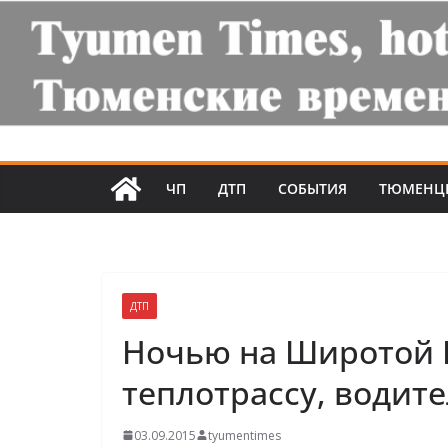
ЧП
ДТП
СОБЫТИЯ
ТЮМЕНЦ
ДТП
Ночью на Широтой 
теплотрассу, водите
03.09.2015
tyumentimes