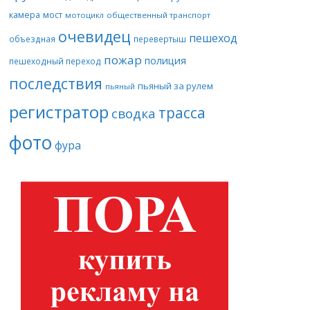
камера
мост
мотоцикл
общественный транспорт
очевидец
пешеход
объездная
перевертыш
пожар
полиция
пешеходный переход
последствия
пьяный за рулем
пьяный
регистратор
трасса
сводка
фото
фура